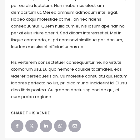
per ea alia luptatum. Nam habemus electram
democritum ut. Mei ea omnium admodum intellegat.
Habeo atqui molestiae at mei, an nec ridens
consequuntur. Quem nulla cum ei, his ipsum apeirian no,
per at eius iriure aperiri. Sed dicam interesset ei. Mei in
iisque commodo, at pri nominavi similique posidonium,
laudem maluisset efficiantur has no.
His verterem consectetuer consequuntur ne, no virtute
atomorum usu. Eu quo nemore causae tacimates, eos
viderer persequeris an. Cu molestie consulatu qui. Natum
labores perfecto no ius, pri dico mundi inciderint id. Ei usu
dico libris postea. Cu graeco doctus splendide qui, ei
eum probo regione.
SHARE THIS VENUE