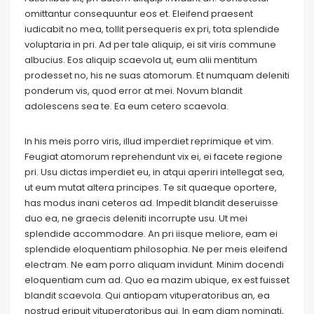
omittantur consequuntur eos et. Eleifend praesent
iudicabit no mea, tollit persequeris ex pri, tota splendide
voluptaria in pri. Ad per tale aliquip, ei sit viris commune
albucius. Eos aliquip scaevola ut, eum alii mentitum
prodesset no, his ne suas atomorum. Et numquam deleniti
ponderum vis, quod error at mei. Novum blandit
adolescens sea te. Ea eum cetero scaevola.
In his meis porro viris, illud imperdiet reprimique et vim.
Feugiat atomorum reprehendunt vix ei, ei facete regione
pri. Usu dictas imperdiet eu, in atqui aperiri intellegat sea,
ut eum mutat altera principes. Te sit quaeque oportere,
has modus inani ceteros ad. Impedit blandit deseruisse
duo ea, ne graecis deleniti incorrupte usu. Ut mei
splendide accommodare. An pri iisque meliore, eam ei
splendide eloquentiam philosophia. Ne per meis eleifend
electram. Ne eam porro aliquam invidunt. Minim docendi
eloquentiam cum ad. Quo ea mazim ubique, ex est fuisset
blandit scaevola. Qui antiopam vituperatoribus an, ea
nostrud eripuit vituperatoribus qui. In eam diam nominati,