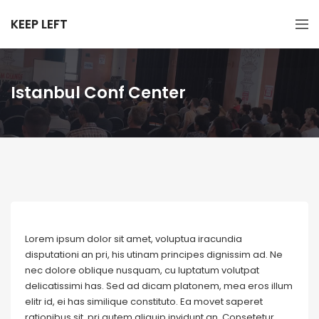
KEEP LEFT
Istanbul Conf Center
Lorem ipsum dolor sit amet, voluptua iracundia
disputationi an pri, his utinam principes dignissim ad. Ne
nec dolore oblique nusquam, cu luptatum volutpat
delicatissimi has. Sed ad dicam platonem, mea eros illum
elitr id, ei has similique constituto. Ea movet saperet
rationibus sit, pri autem aliquip invidunt an. Consetetur